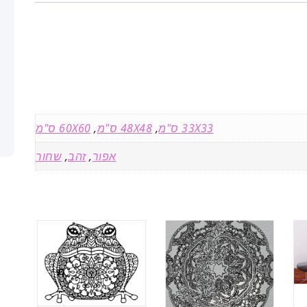
₪
ע
ד
3
7
33X33 ס"מ
,
48X48 ס"מ
,
60X60 ס"מ
7
.
אפור
,
זהב
,
שחור
0
0
₪