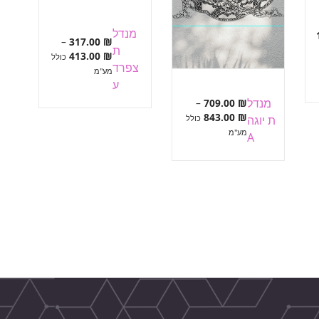
מנדל
–
317.00
₪
ת
טווח
413.00
₪
כולל
צפרד
מחירים:
מע"מ
ע
עד
מנדל
–
709.00
₪
טווח
843.00
₪
ת יוגה
כולל
מחירים:
מע"מ
A
עד