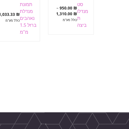
סט
תמונת
–
950.00
₪
מנדלו
מנדלת
טווח
1,310.00
₪
1,033.33
₪
ת
נאהבים
מחירים:
כולל מע"מ
כולל מע"מ
ביצה
ברזל 1.5
עד
מ"מ